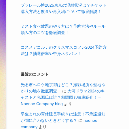
プラレール博2025東京の混雑状況は？チケット
購入方法と飲食や再入場について徹底解説！
ミスド食べ放題のやり方は？予約方法やルール
頼み方のコツを徹底調査！
コスメデコルテのクリスマスコフレ2024予約方
法は？抽選倍率や中身ネタバレ！
最近のコメント
光る君へロケ地京都はどこ？撮影場所や聖地ゆ
かりの地を徹底調査！
に
大河ドラマ2024のキ
ャストと光源氏は誰？相関図も徹底紹介！ –
Noenoe Company blog
より
早生まれの育休延長手続きは注意！不承諾通知
が間に合わないときどうする？
に
noenoe
company
より